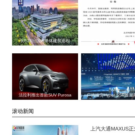
9月28日国内单体建筑面积
赵韦弦被举报北电回复
法拉利推出首款SUV Purosa
广汽埃安Hyper SSR推
滚动新闻
上汽大通MAXUS