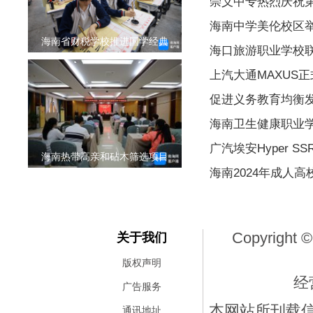
崇义中专热烈庆祝
海南中学美伦校区举行
海南省财税学校推进国学经典
海口旅游职业学校
上汽大通MAXUS
促进义务教育均衡发
海南卫生健康职业学
广汽埃安Hyper S
海南热带高亲和砧木筛选项目
海南2024年成人高
Copyright ©
关于我们
版权声明
经
广告服务
本网站所刊载
通讯地址