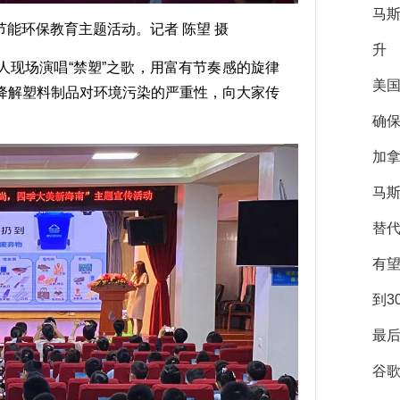
马
环保教育主题活动。记者 陈望 摄
升
现场演唱“禁塑”之歌，用富有节奏感的旋律
美
降解塑料制品对环境污染的严重性，向大家传
确保
加拿
马斯
替
有
到3
最后
谷