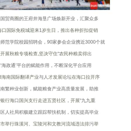
口国贸商圈的王府井海垦广场焕新开业，汇聚众多
f海口国际免税城迎来1岁生日，推出各种折扣促销
师范学院校园招聘会，90家参会企业携近3000个就
开展秋粮专项检查,坚决守住“农民种粮卖得出
‘海政通’平台的赋能作用，不断深化平台应用
23海南国际翻译产业与人才发展论坛在海口拉开序
挥南繁种业创新，赋能粮食产业高质量发展，助推
业银行海口国兴支行走进五贤社区，开展“九九重
兰区人社局积极建立跟踪帮扶机制，切实提高毕业
昌市举行珠溪河、宝陵河和文教河流域违法排污举