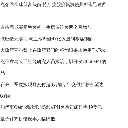
斯克夺回全球首富头衔 特斯拉股价飙涨使其财富迅速回
国有待完成买卖手续的二手房屋连续两个月增加
供应链无虞 斯泰兰蒂斯砸47亿入股阿根廷铜矿
大政府宣布禁止在政府部门的移动设备上使用TikTok
克正在与人工智能研究人员接洽，以开发ChatGPT的
代品
望在第二季度实现月交付超3万辆，年交付目标有望达
0万辆
的优惠Getflix智能DNS和VPN终身订阅只需49美元
歌量子计算机错误率大幅降低