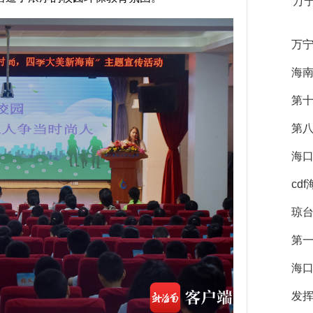
万
万
海
第
第
海
cd
琼台
第一
海口
发挥