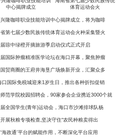
宁兴隆咖啡职业技能培训
海南省第七届少数民族传统
中心揭牌成立
体育运动会火
宁兴隆咖啡职业技能培训中心揭牌成立，将为咖啡
南省第七届少数民族传统体育运动会火种采集暨火
十届琼中绿橙开摘旅游季启动仪式正式开启
八届国际肿瘤精准医学论坛在海口开幕，聚焦肿瘤
口国贸商圈的王府井海垦广场焕新开业，汇聚众多
f海口国际免税城迎来1岁生日，推出各种折扣促销
师范学院校园招聘会，90家参会企业携近3000个就
届全国学生(青年)运动会，海口市沙滩排球队杨
开展秋粮专项检查,坚决守住“农民种粮卖得出
‘海政通’平台的赋能作用，不断深化平台应用