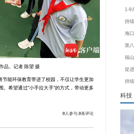
1-
持
海口
第八
福山
品。记者 陈望 摄
促
节能环保教育带进了校园，不仅让学生更加
持
。希望通过“小手拉大手”的方式，带动更多
科技
0
人参与,
0
条评论