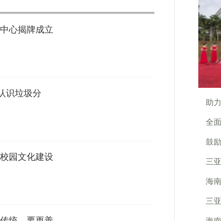
中心揭牌成立
人认识垃圾分
助
全
鼓
校园文化建设
三
海
三
传统，要更善
海南