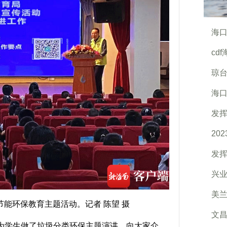
海
cd
琼台
海口
发挥
20
发
兴
美
环保教育主题活动。记者 陈望 摄
文
学生做了垃圾分类环保主题演讲，向大家介