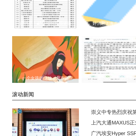
好消息！40所项目校拟被确
好消息！海南中小学9
一个女孩的绽放，是家庭
山东省2023年夏季高考
滚动新闻
崇义中专热烈庆祝
上汽大通MAXUS
广汽埃安Hyper S