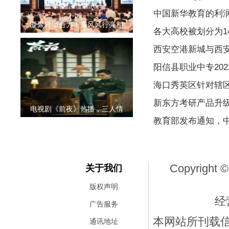
中国新华教育的利润同
凝聚转型合力！东风风行亮相
各大高校被划分为1
西安空港新城与西
阳信县职业中专20
海口秀英区针对辖
新东方考研产品升级
电视剧《前夜》热播，三人情
教育部发布通知，
Copyright ©
关于我们
版权声明
经
广告服务
本网站所刊载
通讯地址