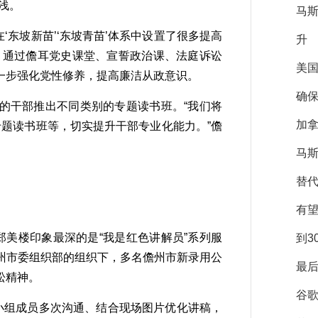
浅。
马
东坡新苗’‘东坡青苗’体系中设置了很多提高
升
，通过儋耳党史课堂、宣誓政治课、法庭诉讼
美
一步强化党性修养，提高廉洁从政意识。
确保
干部推出不同类别的专题读书班。“我们将
加拿
专题读书班等，切实提升干部专业化能力。”儋
马斯
替
有
美楼印象最深的是“我是红色讲解员”系列服
到3
州市委组织部的组织下，多名儋州市新录用公
最后
松精神。
谷
小组成员多次沟通、结合现场图片优化讲稿，