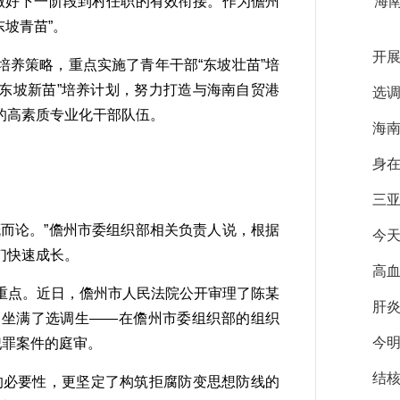
做好下一阶段到村任职的有效衔接。作为儋州
海
坡青苗”。
开
养策略，重点实施了青年干部“东坡壮苗”培
“东坡新苗”培养计划，努力打造与海南自贸港
选
的高素质专业化干部队伍。
海
身
三
而论。”儋州市委组织部相关负责人说，根据
今
们快速成长。
高
点。近日，儋州市人民法院公开审理了陈某
肝
场坐满了选调生——在儋州市委组织部的组织
今
犯罪案件的庭审。
结
必要性，更坚定了构筑拒腐防变思想防线的