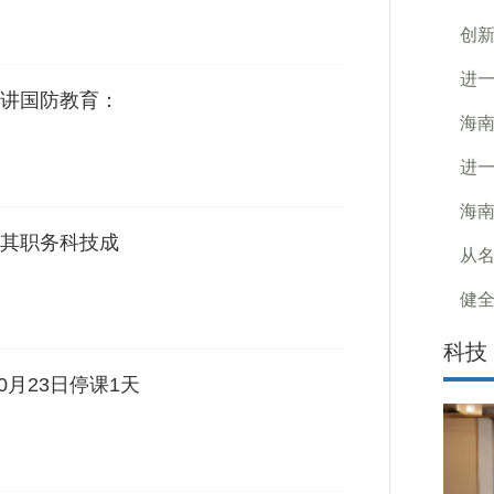
创
进
讲国防教育：
海南
进
海
其职务科技成
从名
健全
科技
0月23日停课1天