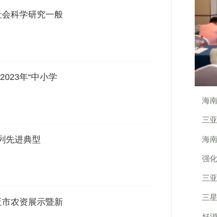
社会科学研究一般
023年“中小学
海
三
系列先进典型
海南
强化
三亚
三星
亚市农资展示暨新
好消