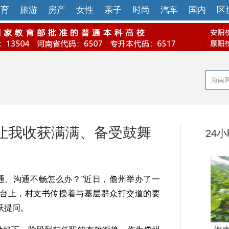
体育
旅游
房产
女性
亲子
时尚
汽车
国内
区
让我收获满满、备受鼓舞
24
通、沟通不畅怎么办？”近日，儋州举办了一
。台上，村支书传授着与基层群众打交道的要
跃提问。