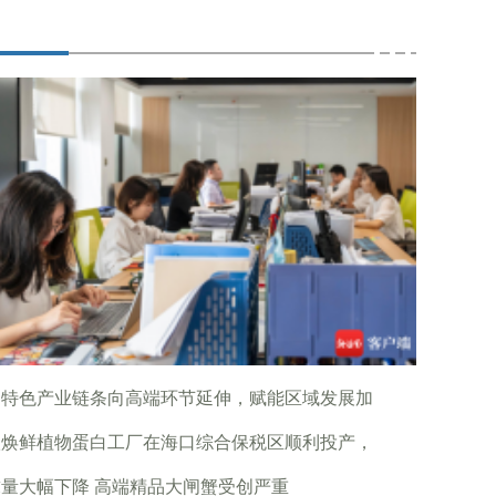
动特色产业链条向高端环节延伸，赋能区域发展加
沃焕鲜植物蛋白工厂在海口综合保税区顺利投产，
量大幅下降 高端精品大闸蟹受创严重