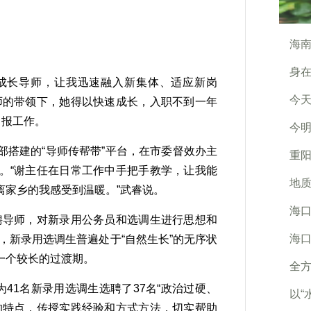
海
身
成长导师，让我迅速融入新集体、适应新岗
今
师的带领下，她得以快速成长，入职不到一年
申报工作。
今
搭建的“导师传帮带”平台，在市委督效办主
重
。“谢主任在日常工作中手把手教学，让我能
地质
离家乡的我感受到温暖。”武睿说。
海口
导师，对新录用公务员和选调生进行思想和
海
，新录用选调生普遍处于“自然生长”的无序状
一个较长的过渡期。
全
1名新录用选调生选聘了37名“政治过硬、
以“
的特点，传授实践经验和方式方法，切实帮助