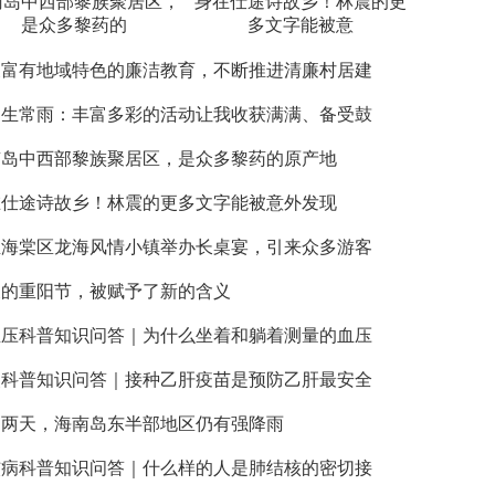
南岛中西部黎族聚居区，
身在仕途诗故乡！林震的更
是众多黎药的
多文字能被意
展富有地域特色的廉洁教育，不断推进清廉村居建
调生常雨：丰富多彩的活动让我收获满满、备受鼓
南岛中西部黎族聚居区，是众多黎药的原产地
在仕途诗故乡！林震的更多文字能被意外发现
亚海棠区龙海风情小镇举办长桌宴，引来众多游客
天的重阳节，被赋予了新的含义
血压科普知识问答｜为什么坐着和躺着测量的血压
炎科普知识问答｜接种乙肝疫苗是预防乙肝最安全
明两天，海南岛东半部地区仍有强降雨
核病科普知识问答｜什么样的人是肺结核的密切接