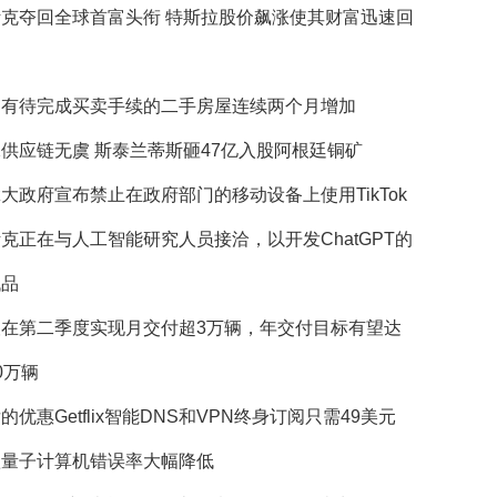
斯克夺回全球首富头衔 特斯拉股价飙涨使其财富迅速回
国有待完成买卖手续的二手房屋连续两个月增加
供应链无虞 斯泰兰蒂斯砸47亿入股阿根廷铜矿
大政府宣布禁止在政府部门的移动设备上使用TikTok
克正在与人工智能研究人员接洽，以开发ChatGPT的
代品
望在第二季度实现月交付超3万辆，年交付目标有望达
0万辆
的优惠Getflix智能DNS和VPN终身订阅只需49美元
歌量子计算机错误率大幅降低