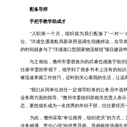
配备导师
手把手教学助成才
“入职第一个月，组织就为我们配备了‘一对一’
位。”洋浦交通港航局新录用选调生段皤婷说，在导
的时间就参与了“洋浦港口型国家物流枢纽”项目建设
与之相似，儋州市委督效办的武睿也感激于组织部
任谢华雯的带领下，他学到了很多书本上没有的知识
够迅速掌握工作技巧，还时刻关心着我的生活，让远
“我们从同单位担任一定领导职务的公务员中选聘
业务两方面的指导。”儋州市委组织部相关负责人表示
态，要想成长成为一名优秀的年轻干部，往往要经历
为此，儋州采取“单位推荐，组织把关”的方式，为4
业务精通、责任心强”的优秀导师。导师根据选调生