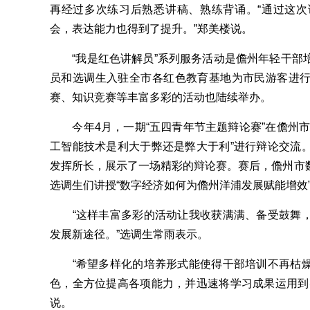
再经过多次练习后熟悉讲稿、熟练背诵。“通过这
会，表达能力也得到了提升。”郑美楼说。
“我是红色讲解员”系列服务活动是儋州年轻干部
员和选调生入驻全市各红色教育基地为市民游客进
赛、知识竞赛等丰富多彩的活动也陆续举办。
今年4月，一期“五四青年节主题辩论赛”在儋州市
工智能技术是利大于弊还是弊大于利”进行辩论交流
发挥所长，展示了一场精彩的辩论赛。赛后，儋州市
选调生们讲授“数字经济如何为儋州洋浦发展赋能增效
“这样丰富多彩的活动让我收获满满、备受鼓舞，
发展新途径。”选调生常雨表示。
“希望多样化的培养形式能使得干部培训不再枯燥
色，全方位提高各项能力，并迅速将学习成果运用到
说。