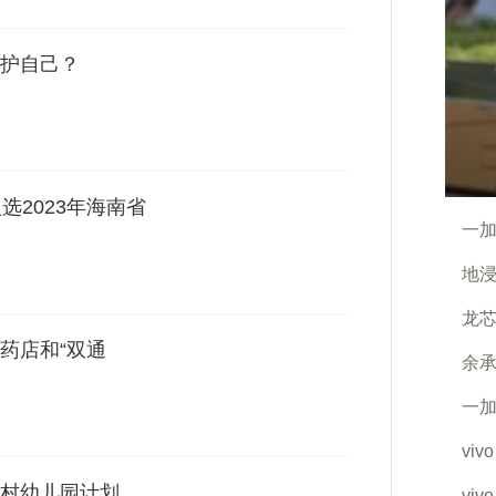
护自己？
选2023年海南省
一加
地浸
龙芯
药店和“双通
余承
一加
vi
村幼儿园计划
vi