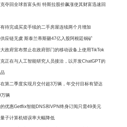
斯克夺回全球首富头衔 特斯拉股价飙涨使其财富迅速回
国有待完成买卖手续的二手房屋连续两个月增加
供应链无虞 斯泰兰蒂斯砸47亿入股阿根廷铜矿
大政府宣布禁止在政府部门的移动设备上使用TikTok
克正在与人工智能研究人员接洽，以开发ChatGPT的
代品
望在第二季度实现月交付超3万辆，年交付目标有望达
0万辆
的优惠Getflix智能DNS和VPN终身订阅只需49美元
歌量子计算机错误率大幅降低