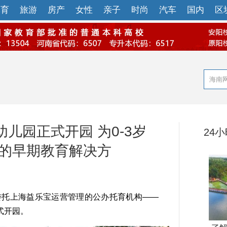
体育
旅游
房产
女性
亲子
时尚
汽车
国内
区
儿园正式开园 为0-3岁
24
质的早期教育解决方
委托上海益乐宝运营管理的公办托育机构——
式开园。