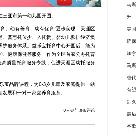
马
三亚市第一幼儿园开园。
升
育、幼有善育、幼有优育”逐步实现，天涯区
美
足、普惠托位少、入托贵、婴幼儿照护经济负
确保
照护服务体系。益乐宝托育中心开园后，能为
加拿
护、健康保健等服务，作为全区首家公办托育
造高质量托育服务专线，促进天涯区幼托服务
马斯
替
宝品牌课程，为0-3岁儿童及家庭提供一站
有
期发展和一对一家庭养育服务。
到3
0
人参与,
0
条评论
最后
谷