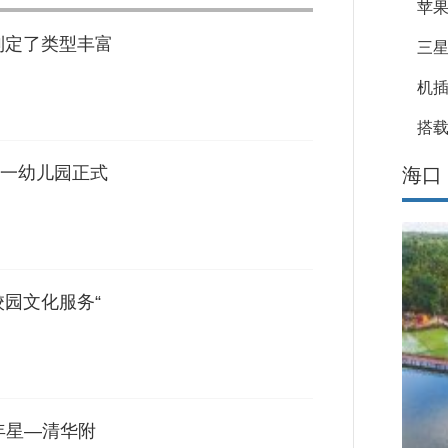
苹果
制定了类型丰富
三星
机
搭载
一幼儿园正式
海口
校园文化服务“
年星—清华附