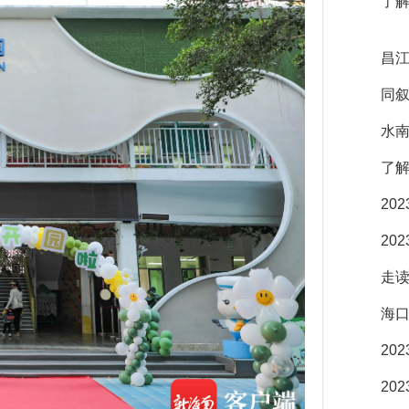
了解
昌江
同叙
水南
了解
20
20
走读
海口
20
20