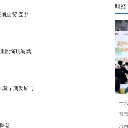
财经
扬帆自贸 圆梦
里跳绳玩游戏
“儿童早期发展与
一
普惠
很惬意
海南