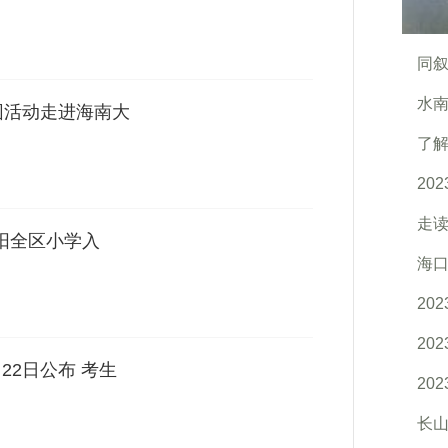
同叙
水南
园活动走进海南大
了解
20
走读
吉阳全区小学入
海口
20
20
22日公布 考生
20
长山