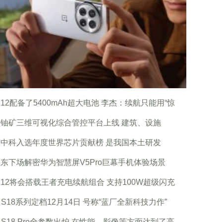
12配备了5400mAh超大电池 李杰：续航只能用“惊
铀矿三维可视化综合管控平台上线 建筑、设施
中科入选年度世界芯片贡献榜 是我国本土研发
东下场解密华为智慧屏V5Pro巨幕手机体验场景
12将会搭载王者充电续航组合 支持100W超级闪充
vo S18系列定档12月14日 号称“蓝厂全新科技力作”
vo S18 Pro全参数出炉 在性能、影像等方面达到了高