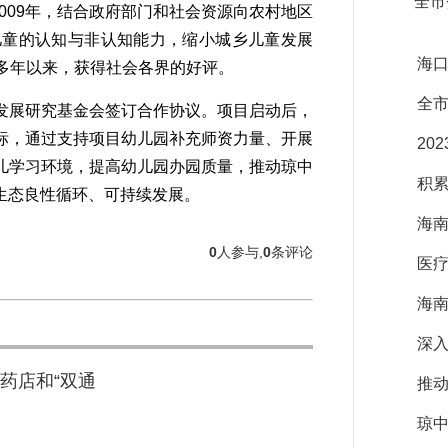
全市
09年，结合政府部门和社会资源向农村地区
儿童的认知与非认知能力，缩小城乡儿童发展
海口
多年以来，获得社会各界的好评。
全市
展研究基金会签订合作协议。项目启动后，
标，通过支持项目幼儿园补充师资力量、开展
20
儿学习环境，提高幼儿园办园质量，推动琼中
积
生态良性循环、可持续发展。
海南
0
人参与,
0
条评论
医疗
海南
深
药店和“双通
推动
琼中