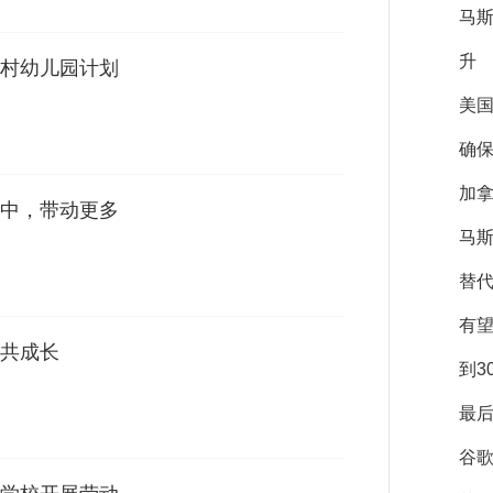
马
升
村幼儿园计划
美
确保
加拿
中，带动更多
马斯
替
有
共成长
到3
最后
谷