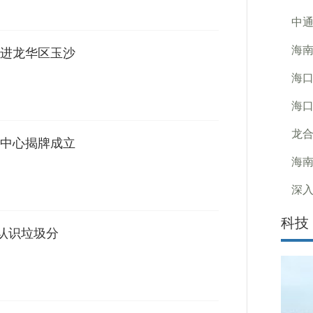
中通
海南
进龙华区玉沙
海口
海口
龙合
中心揭牌成立
海南
深入
科技
人认识垃圾分