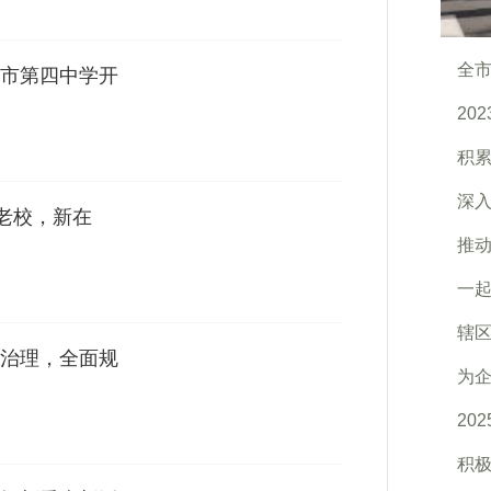
全市
市第四中学开
20
积
深
年老校，新在
推动
一起
辖区
治理，全面规
为企
20
积