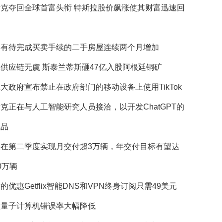
斯克夺回全球首富头衔 特斯拉股价飙涨使其财富迅速回
国有待完成买卖手续的二手房屋连续两个月增加
供应链无虞 斯泰兰蒂斯砸47亿入股阿根廷铜矿
大政府宣布禁止在政府部门的移动设备上使用TikTok
克正在与人工智能研究人员接洽，以开发ChatGPT的
代品
望在第二季度实现月交付超3万辆，年交付目标有望达
0万辆
的优惠Getflix智能DNS和VPN终身订阅只需49美元
歌量子计算机错误率大幅降低