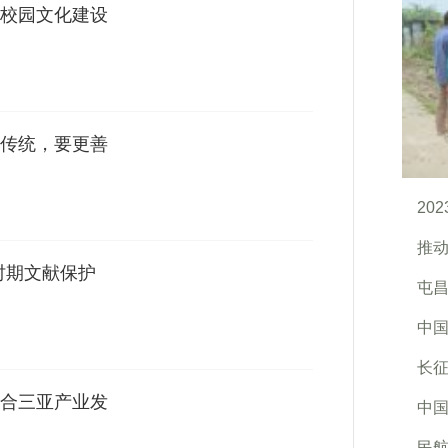
校园文化建设
传统，要更善
20
推动
时期文献保护
屯昌
中国
长
合三亚产业发
中国
民航