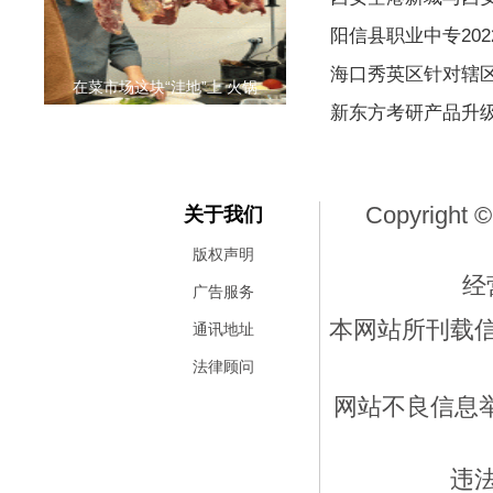
阳信县职业中专20
海口秀英区针对辖
在菜市场这块“洼地”上 火锅
新东方考研产品升级
Copyright ©
关于我们
版权声明
经
广告服务
本网站所刊载
通讯地址
法律顾问
网站不良信息举报
违