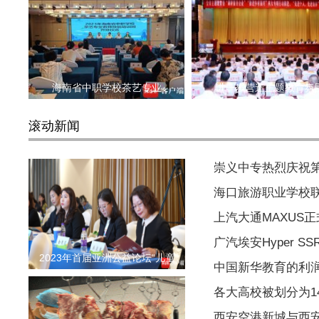
海南省中职学校茶艺专业
进一步营造主题教育氛
滚动新闻
崇义中专热烈庆祝
海口旅游职业学校
上汽大通MAXUS
广汽埃安Hyper S
2023年首届亚洲公益论坛“儿童
中国新华教育的利润同
各大高校被划分为1
西安空港新城与西