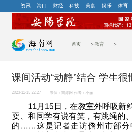
资讯
海口
财经
科技
美食
娱乐
体育
首页
教育
>
>
课间活动“动静”结合 学生很
2023-11-15 22:27
来源：南海网 作者：小丽
11月15日，在教室外呼吸新
耍、和同学有说有笑，有跳绳的
的……这是记者走访儋州市部分