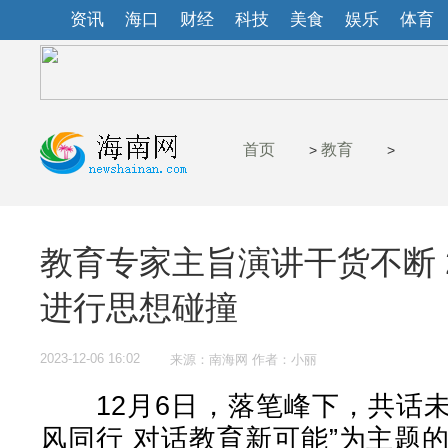
资讯
海口
财经
科技
美食
娱乐
体育
首页
教育
>
>
教育专家主旨演讲干货不断 
进行思想碰撞
2023-12-06 16:02
来源：南海网 作者：小丽
12月6日，落笔峰下，共话未来
风同行 对话教育新可能”为主题