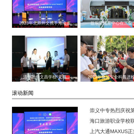
2023年北师外文携手海南省
益乐宝托育中心在三亚
清华附中文昌学校“文昌
2023年食品安全科普进
滚动新闻
崇义中专热烈庆祝
海口旅游职业学校
上汽大通MAXUS