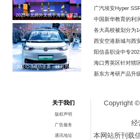
广汽埃安Hyper S
2023年北师外文携手海南省英语
中国新华教育的利润同
各大高校被划分为1
西安空港新城与西
阳信县职业中专20
海口秀英区针对辖
大众ID.3成功逆袭：11月共计交
新东方考研产品升级
Copyright ©
关于我们
版权声明
经
广告服务
本网站所刊载
通讯地址